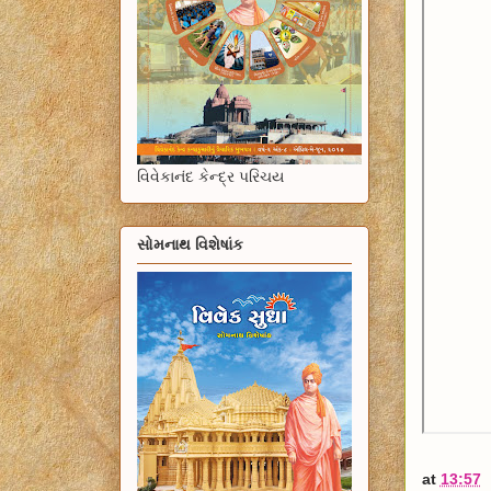
વિવેકાનંદ કેન્દ્ર પરિચય
સોમનાથ વિશેષાંક
at
13:57