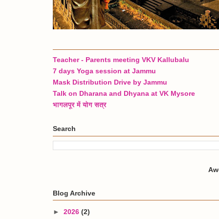
Teacher - Parents meeting VKV Kallubalu
7 days Yoga session at Jammu
Mask Distribution Drive by Jammu
Talk on Dharana and Dhyana at VK Mysore
भागलपूर में योग सत्र
Search
Aw
Blog Archive
►
2026
(2)