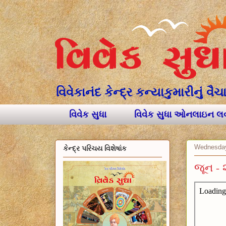
વિવેકાનંદ કેન્દ્ર કન્યાકુમારીનું 
વિવેક સુધા
વિવેક સુધા ઓનલાઇન 
Wednesday
કેન્દ્ર પરિચય વિશેષાંક
જૂન -