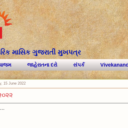
વૈચારિક માસિક ગુજરાતી મુખપત્ર
લવાજમ
જાહેરાતના દરો
સંપર્ક
Vivekanand
, 15 June 2022
 ૨૦૨૨