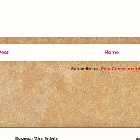
Post
Home
Subscribe to:
Post Comments (
શિવરાજ્યાભિષેક વિશેષાંક
પ્