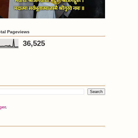
tal Pageviews
36,525
ger
.