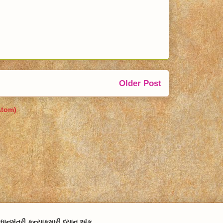
Older Post
Atom)
રધાનમંત્રી કન્યાકુમારી ધ્યાન અંક