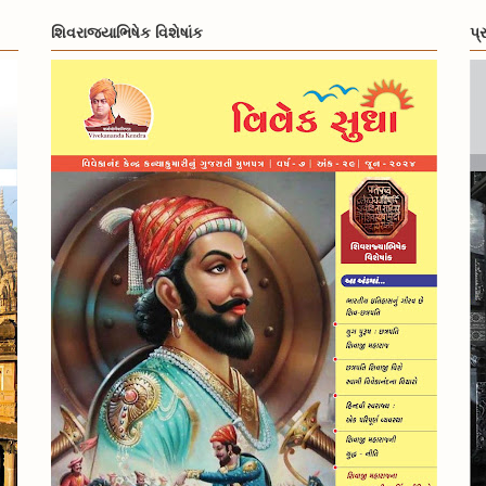
શિવરાજ્યાભિષેક વિશેષાંક
પ્