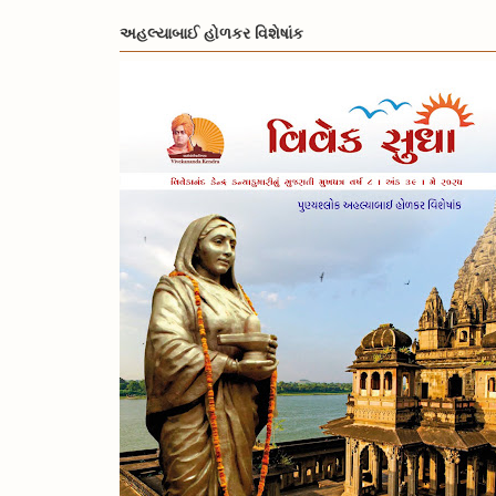
અહલ્યાબાઈ હોળકર વિશેષાંક