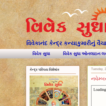
વિવેકાનંદ કેન્દ્ર કન્યાકુમારીનું 
વિવેક સુધા
વિવેક સુધા ઓનલાઇન 
Tuesday, 
કેન્દ્ર પરિચય વિશેષાંક
નવેમ્