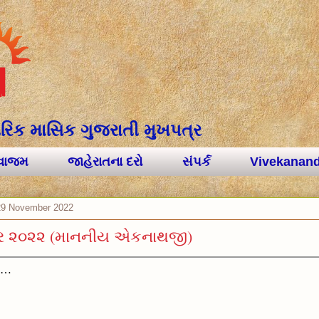
વૈચારિક માસિક ગુજરાતી મુખપત્ર
લવાજમ
જાહેરાતના દરો
સંપર્ક
Vivekanand
29 November 2022
બર ૨૦૨૨ (માનનીય એકનાથજી)