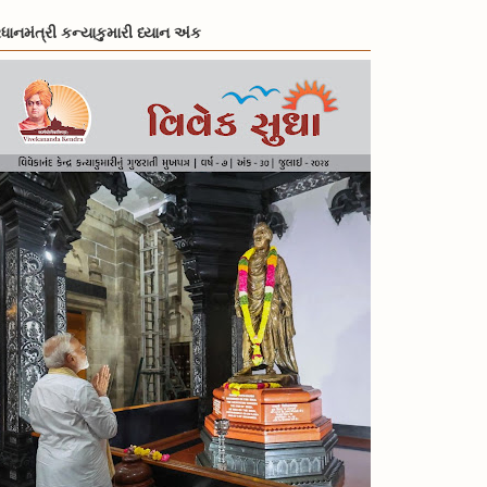
રધાનમંત્રી કન્યાકુમારી ધ્યાન અંક