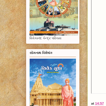
વિવેકાનંદ કેન્દ્ર પરિચય
સોમનાથ વિશેષાંક
at
14:57