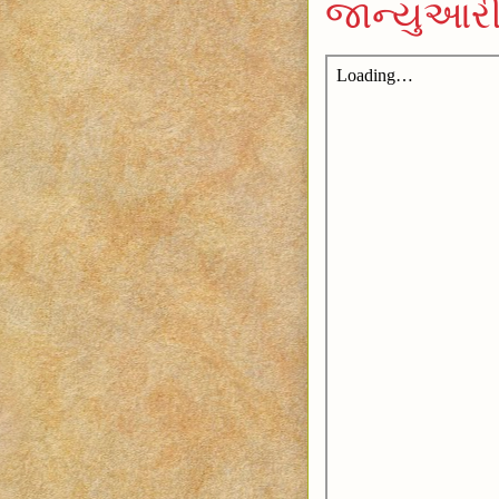
જાન્યુઆર