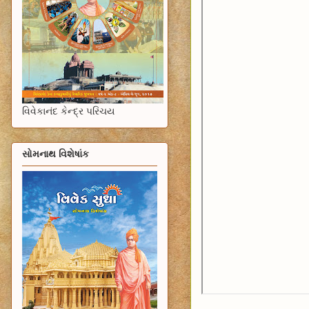
વિવેકાનંદ કેન્દ્ર પરિચય
સોમનાથ વિશેષાંક