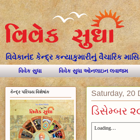
વિવેકાનંદ કેન્દ્ર કન્યાકુમારીનું વૈચારિક મા
વિવેક સુધા
વિવેક સુધા ઓનલાઇન લવાજમ
Saturday, 20
કેન્દ્ર પરિચય વિશેષાંક
ડિસેમ્બર 