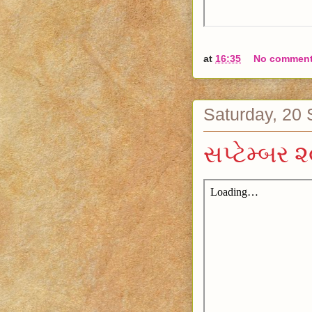
at
16:35
No commen
Saturday, 20
સપ્ટેમ્બર 