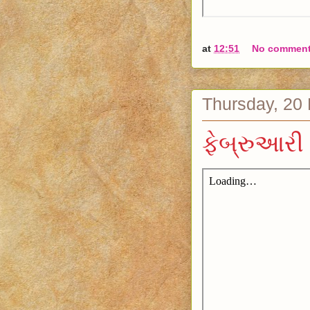
at
12:51
No commen
Thursday, 20
ફેબ્રુઆરી