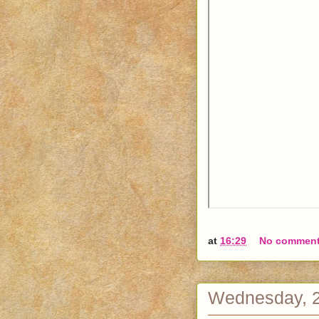
at
16:29
No commen
Wednesday, 2