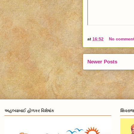
at
16:52
No commen
Newer Posts
અહલ્યાબાઈ હોળકર વિશેષાંક
શિવરાજ્