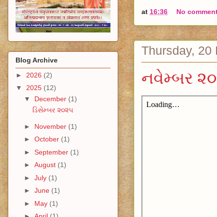
at
16:36
No commen
Thursday, 20
Blog Archive
નવેમ્બર ૨
►
2026
(2)
▼
2025
(12)
▼
December
(1)
ડિસેમ્બર ૨૦૨૫
►
November
(1)
►
October
(1)
►
September
(1)
►
August
(1)
►
July
(1)
►
June
(1)
►
May
(1)
►
April
(1)