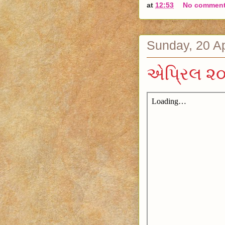
at
12:53
No commen
Sunday, 20 Ap
એપ્રિલ ૨