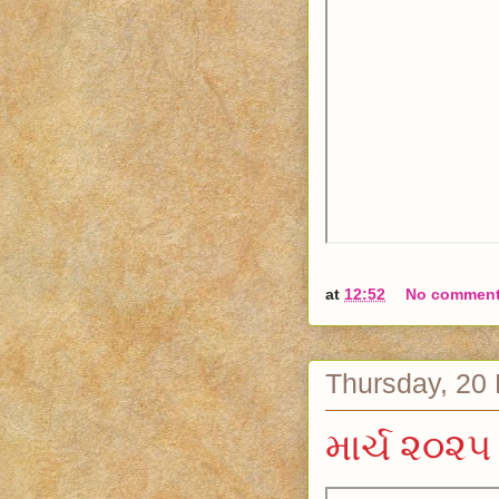
at
12:52
No commen
Thursday, 20
માર્ચ ૨૦૨૫