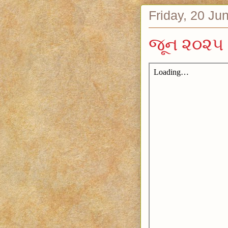
Friday, 20 Ju
જૂન ૨૦૨૫