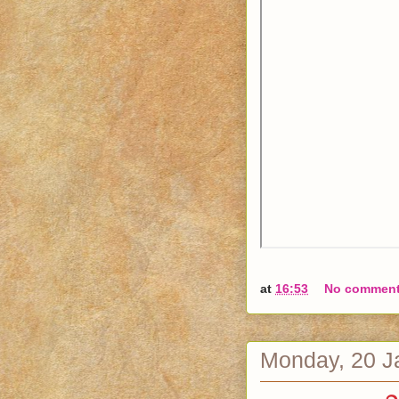
at
16:53
No commen
Monday, 20 J