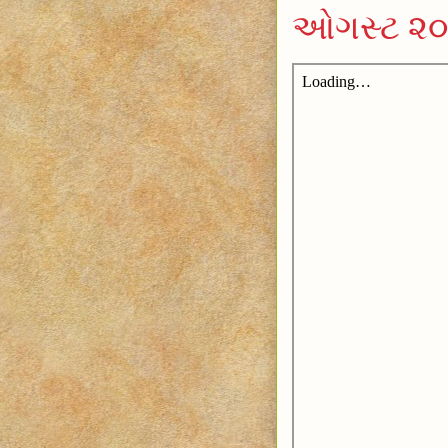
ઓગસ્ટ ૨