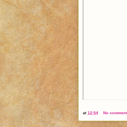
at
12:54
No commen