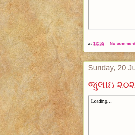
at
12:55
No commen
Sunday, 20 J
જુલાઇ ૨૦