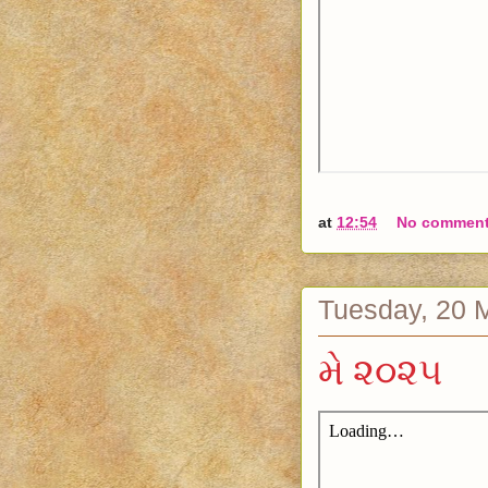
at
12:54
No commen
Tuesday, 20 
મે ૨૦૨૫