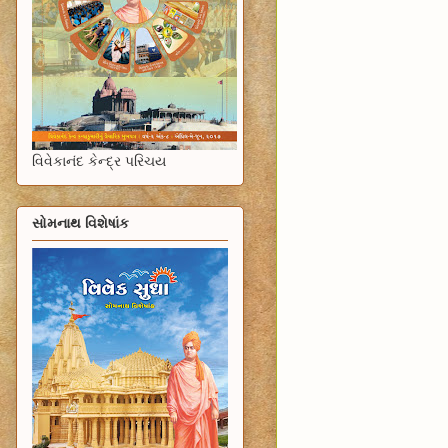
વિવેકાનંદ કેન્દ્ર પરિચય
સોમનાથ વિશેષાંક