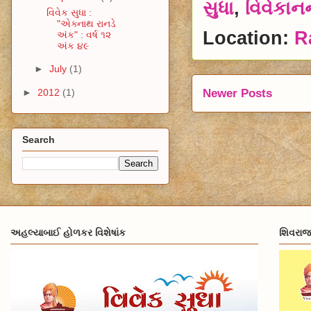
સુધા
,
વિવેકાનન્
વિવેક સુધા :
"એક્નાથ રાનડે
Location:
R
અંક" : વર્ષ ૧૨
અંક ૪૯
►
July
(1)
Newer Posts
►
2012
(1)
Search
અહલ્યાબાઈ હોળકર વિશેષાંક
શિવરાજ્