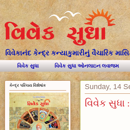
વિવેકાનંદ કેન્દ્ર કન્યાકુમારીનું વૈચારિક મા
વિવેક સુધા
વિવેક સુધા ઓનલાઇન લવાજમ
Sunday, 14 S
કેન્દ્ર પરિચય વિશેષાંક
વિવેક સુધા 